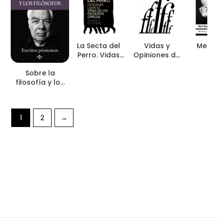
La Secta del
Vidas y
Memor
Perro. Vidas
Opiniones de
vi
de los
los Filósofos
Sobre la
Filósofos
Ilustres
filosofía y los
Cínicos
filósofos
1
2
→