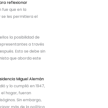
ara reflexionar
n fue que en la
 se les permitiera el
los la posibilidad de
 representantes a través
espués. Esto se debe sin
minista que aborda este
esidencia Miguel Alemán
ió y lo cumplió en 1947,
 el hogar, fueran
sóginos. Sin embargo,
ipar más de la política