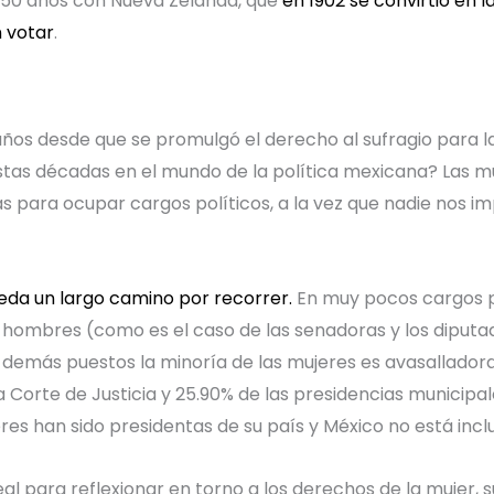
 50 años con Nueva Zelanda, que
en 1902 se convirtió en 
n votar
.
ños desde que se promulgó el derecho al sufragio para l
tas décadas en el mundo de la política mexicana? Las m
as para ocupar cargos políticos, a la vez que nadie nos i
eda un largo camino por recorrer.
En muy pocos cargos p
 hombres (como es el caso de las senadoras y los diputa
 demás puestos la minoría de las mujeres es avasalladora:
orte de Justicia y 25.90% de las presidencias municipales
es han sido presidentas de su país y México no está inclui
eal para reflexionar en torno a los derechos de la mujer,