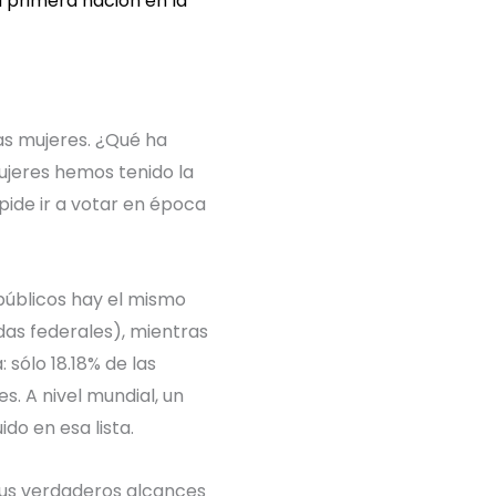
la primera nación en la
as mujeres. ¿Qué ha
ujeres hemos tenido la
mpide ir a votar en época
úblicos hay el mismo
das federales), mientras
 sólo 18.18% de las
. A nivel mundial, un
do en esa lista.
 sus verdaderos alcances