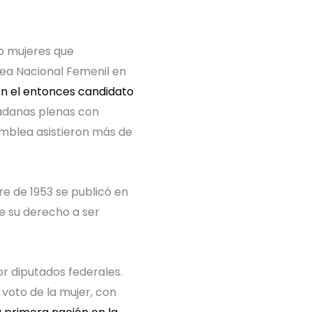
do mujeres que
lea Nacional Femenil en
on el entonces candidato
adanas plenas con
samblea asistieron más de
e de 1953 se publicó en
de su derecho a ser
or diputados federales.
 voto de la mujer, con