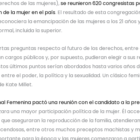
erechos de las mujeres),
se reunieron 620 congresistas p
 de la mujer en el país
. El resultado de esta congregació
econociera la emancipación de las mujeres a los 21 años y
mal, incluida la superior.
tas preguntas respecto al futuro de los derechos, entre el
an cargos públicos y, por supuesto, pudieran elegir a sus
stos últimos puntos serían abordados hasta varios años d
 entre el poder, la política y la sexualidad. Un clásico fe
de Kate Millet.
onal Femenina pactó una reunión con el candidato a la pr
ra una mayor participación política de la mujer. Él acced
 que aseguraran la reproducción de la familia, atendieran
cendosas, entre otros muchos preceptos machistas y mi
ortante para la época y las mujeres comenzaron a partic