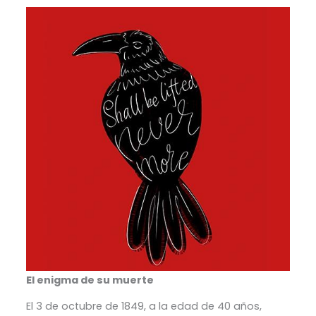
El enigma de su muerte
El 3 de octubre de 1849, a la edad de 40 años,