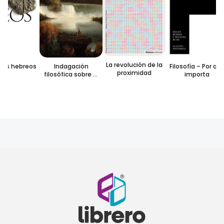
La revolución de la
tos hebreos
Indagación
Filosofía – Por qué
proximidad
filosófica sobre el
importa
origen de nuestras
ideas acerca d