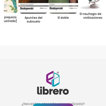
El naufragio de las
 y prejuicio
Apuntes del
El doble
civilizaciones
n ilustrada]
subsuelo
¿Necesitas atención personalizada?