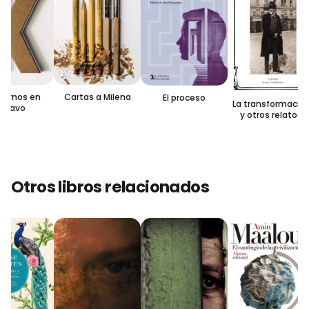
ernos en
Cartas a Milena
El proceso
La transformación
ctavo
y otros relatos
Otros libros relacionados