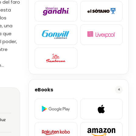
 del faro
 esta
los
e, una
a que
l poder,
ntre
o…
eBooks
4
luz