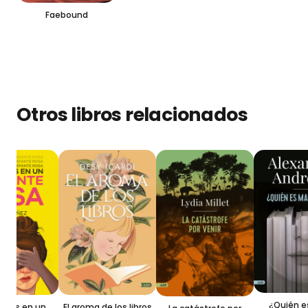
Faebound
Otros libros relacionados
¿Quién es
El aroma de los libros
ses en un