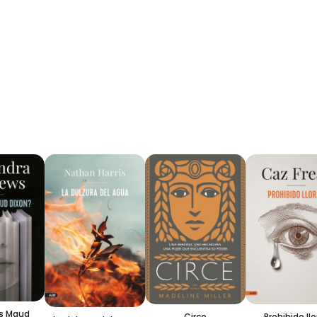
 Maud
Prohibido llora
Circe