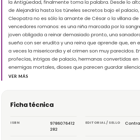
la Antigüedad, finalmente toma la palabra. Desde lo alto
de Alejandría hasta los túneles secretos bajo el palacio,
Cleopatra no es sólo la amante de César o la villana de 
vencedores romanos: es una niña marcada por la sangr
joven obligada a reinar demasiado pronto, una sanador
sueña con ser erudita y una reina que aprende que, en e
a veces la misericordia y el crimen son muy parecidos. E
profecías, intrigas de palacio, hermanas convertidas en
enemigas mortales, dioses que parecen guardar silenci
VER MÁS
Ficha técnica
ISBN
EDITORIAL / SELLO
9786076412
Contra
282