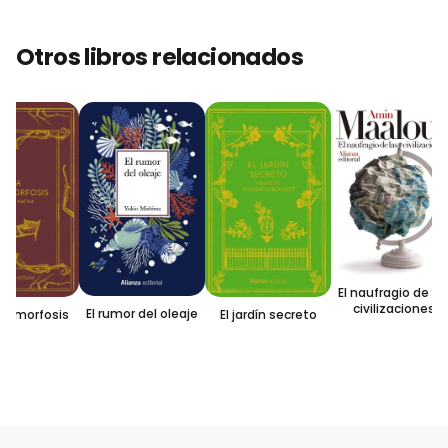
Otros libros relacionados
El naufragio de las
civilizaciones
El rumor del oleaje
tamorfosis
El jardín secreto