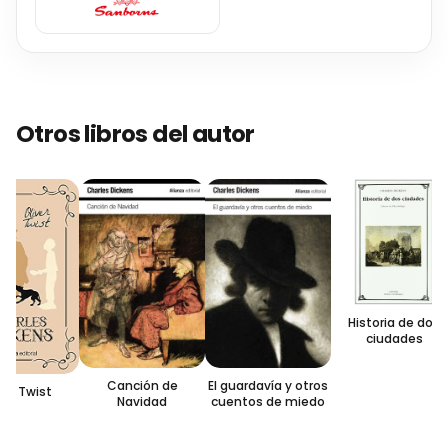
Otros libros del autor
Historia de dos
ciudades
El guardavía y otros
Canción de
er Twist
cuentos de miedo
Navidad