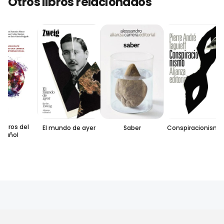
Otros libros relacionados
turos del
El mundo de ayer
Saber
Conspiracionismo
pañol