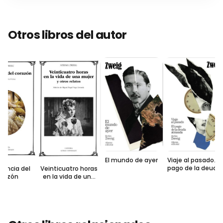
Otros libros del autor
El mundo de ayer
Viaje al pasado. El
pago de la deuda
encia del
Veinticuatro horas
atrasada
razón
en la vida de una
mujer y otros
relatos