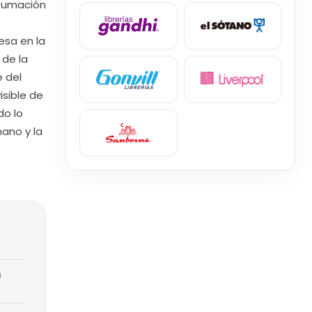
onsumación
esa en la
de la
e del
isible de
do lo
ano y la
a