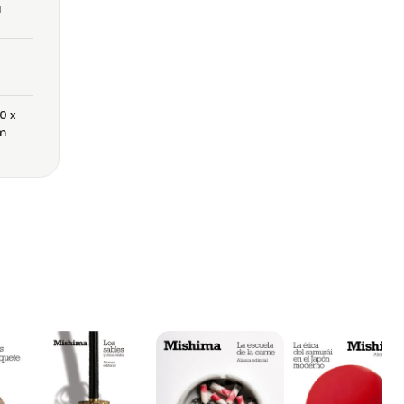
a
0 x
m