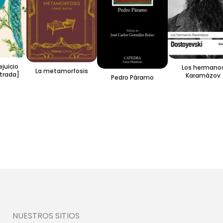
icio
Los hermanos
La metamorfosis
rada]
Karamázov
Pedro Páramo
NUESTROS SITIOS