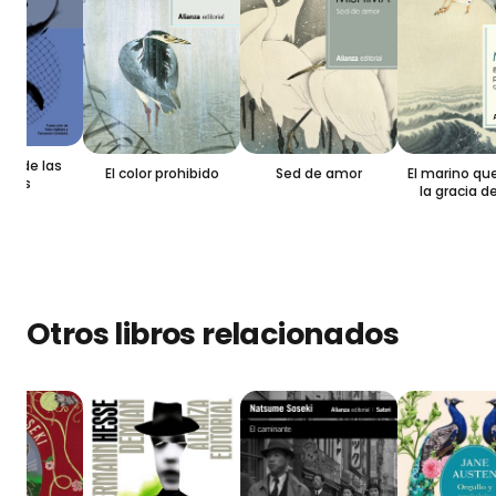
 de las
El color prohibido
Sed de amor
El marino que p
ias
la gracia del
Otros libros relacionados