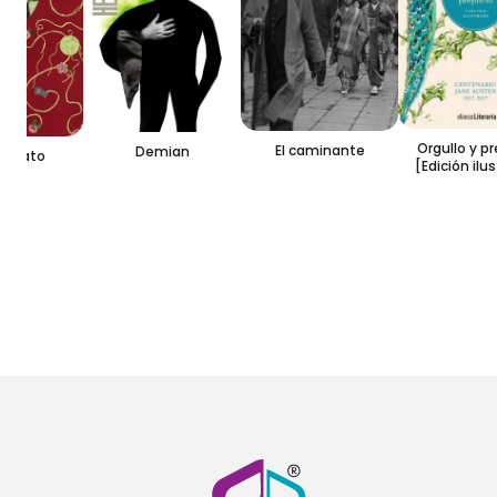
Orgullo y preju
El caminante
Demian
 gato
[Edición ilust