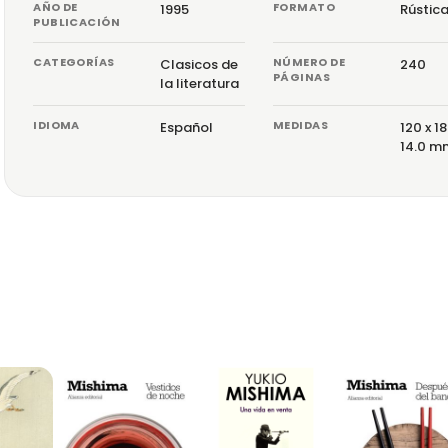
AÑO DE
FORMATO
1995
Rústic
PUBLICACIÓN
CATEGORÍAS
NÚMERO DE
Clasicos de
240
PÁGINAS
la literatura
IDIOMA
MEDIDAS
Español
120 x 18
14.0 m