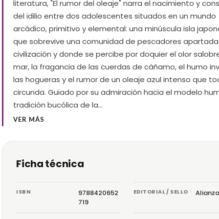
literatura, "El rumor del oleaje" narra el nacimiento y c
del idilio entre dos adolescentes situados en un mundo
arcádico, primitivo y elemental: una minúscula isla japon
que sobrevive una comunidad de pescadores apartada 
civilización y donde se percibe por doquier el olor salobr
mar, la fragancia de las cuerdas de cáñamo, el humo inv
las hogueras y el rumor de un oleaje azul intenso que to
circunda. Guiado por su admiración hacia el modelo hum
tradición bucólica de la…
VER MÁS
Ficha técnica
ISBN
EDITORIAL / SELLO
9788420652
Alianz
719