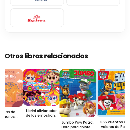
Otros libros relacionados
Librirri alivianador
orias de
de las emoshons
saurios.
más kñonas
cerátops
365 cuentos de
Jumbo Paw Patrol.
valores de Paw
Libro para colorear