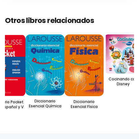
Otros libros relacionados
Cocinando con
Disney
Diccionario
Diccionario
nario Pocket
Esencial Química
Esencial Física
-Español y V