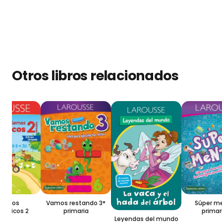
Otros libros relacionados
Vamos restando 3°
cicios
Súper me
primaria
ticos 2
primaria
Leyendas del mundo