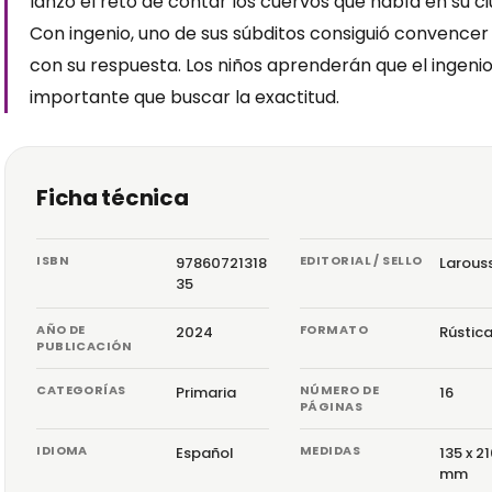
lanzó el reto de contar los cuervos que había en su c
Con ingenio, uno de sus súbditos consiguió convencer 
con su respuesta. Los niños aprenderán que el ingeni
importante que buscar la exactitud.
Ficha técnica
ISBN
EDITORIAL / SELLO
97860721318
Larous
35
AÑO DE
FORMATO
2024
Rústic
PUBLICACIÓN
CATEGORÍAS
NÚMERO DE
Primaria
16
PÁGINAS
IDIOMA
MEDIDAS
Español
135 x 21
mm