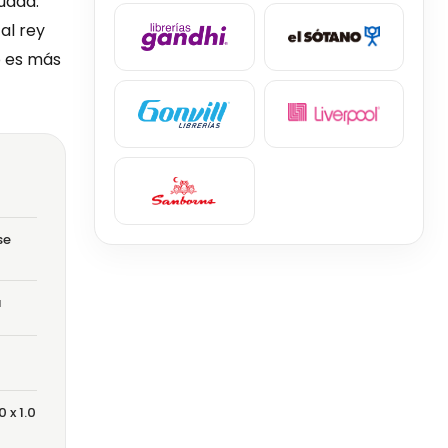
iudad.
al rey
o es más
se
a
0 x 1.0