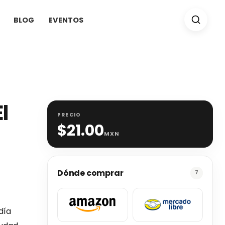
BLOG
EVENTOS
l
PRECIO
$
21.00
MXN
Dónde comprar
7
día