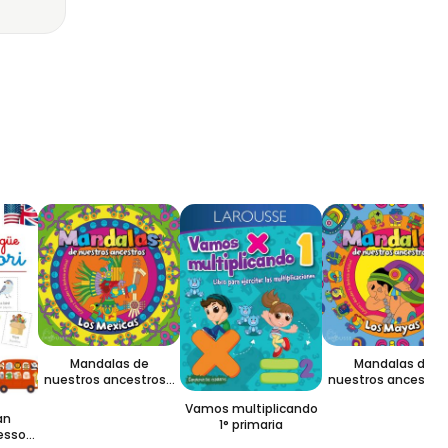
Mandalas de
Mandalas de
nuestros ancestros /
nuestros ancestros 
Los Mexicas
Los Mayas
Vamos multiplicando
n
1° primaria
sori