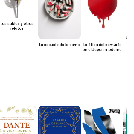
os sables y otros
relatos
Confe
La escuela de la carne
La ética del samurái
en el Japón moderno