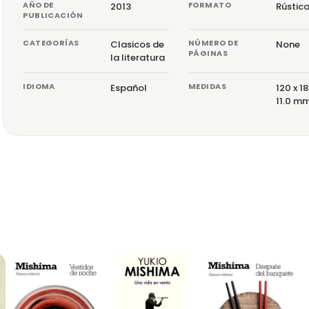
AÑO DE
FORMATO
2013
Rústic
PUBLICACIÓN
CATEGORÍAS
NÚMERO DE
Clasicos de
None
PÁGINAS
la literatura
IDIOMA
MEDIDAS
Español
120 x 18
11.0 m