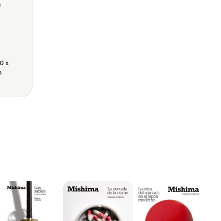
a
0 x
m