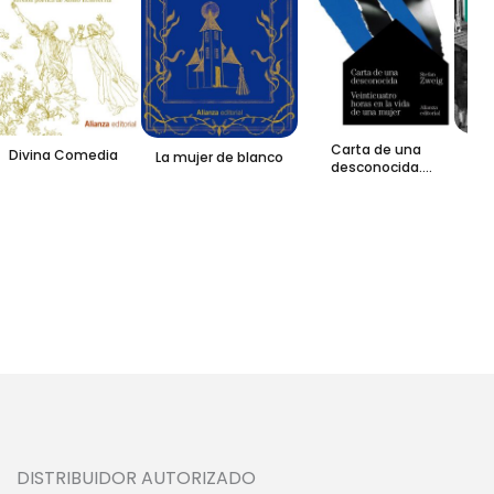
Carta de una
Lo
Divina Comedia
La mujer de blanco
desconocida.
Veinticuatro horas en
la vida de una mujer
DISTRIBUIDOR AUTORIZADO