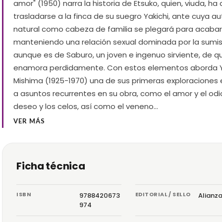
amor" (1950) narra la historia de Etsuko, quien, viuda, ha
trasladarse a la finca de su suegro Yakichi, ante cuya a
natural como cabeza de familia se plegará para acabar
manteniendo una relación sexual dominada por la sumis
aunque es de Saburo, un joven e ingenuo sirviente, de q
enamora perdidamente. Con estos elementos aborda Y
Mishima (1925-1970) una de sus primeras exploraciones 
a asuntos recurrentes en su obra, como el amor y el odio
deseo y los celos, así como el veneno…
VER MÁS
Ficha técnica
ISBN
EDITORIAL / SELLO
9788420673
Alianz
974