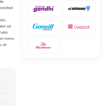
 de
utoridad
ión,
uien se
ukio
en torno
, el
a