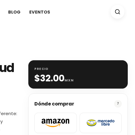
BLOG
EVENTOS
tud
PRECIO
$
32.00
MXN
Dónde comprar
7
ferente:
 y
n