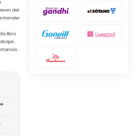
o
ieren del
 entender
da libro
abajar,
ortancia…
se
a