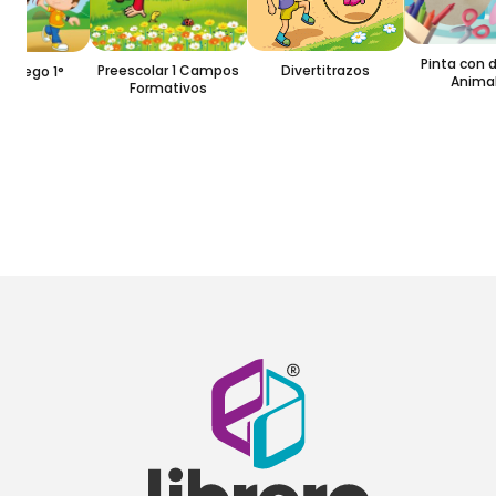
Pinta con de
Preescolar 1 Campos
Divertitrazos
juego 1°
Animale
Formativos