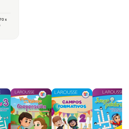
70 x
m