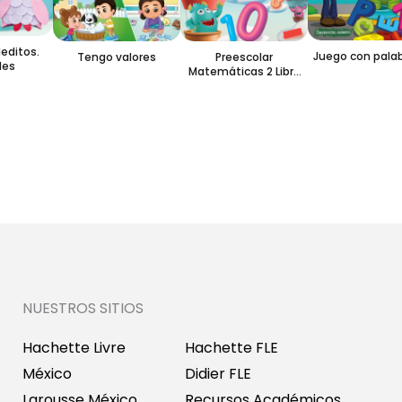
ditos.
Juego con palabr
Tengo valores
Preescolar
s
Matemáticas 2 Libro
de actividades
NUESTROS SITIOS
Hachette Livre
Hachette FLE
México
Didier FLE
Larousse México
Recursos Académicos