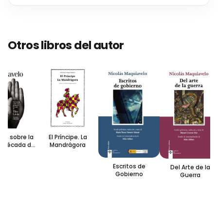
Otros libros del autor
os sobre la
El Príncipe. La
 década de
Mandrágora
o Livio
Escritos de
Del Arte de la
Gobierno
Guerra