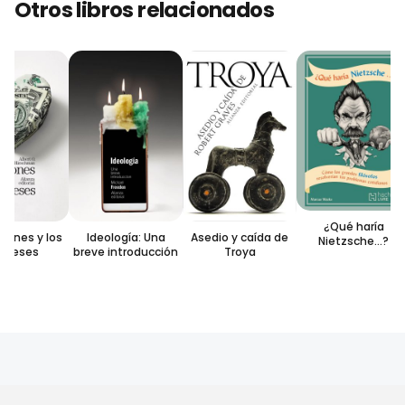
Otros libros relacionados
¿Qué haría
iones y los
Ideología: Una
Asedio y caída de
Nietzsche…?
ereses
breve introducción
Troya