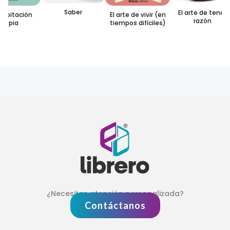
Saber
El arte de tener
abitación
El arte de vivir (en
razón
ropia
tiempos difíciles)
¿Necesitas atención personalizada?
Contáctanos