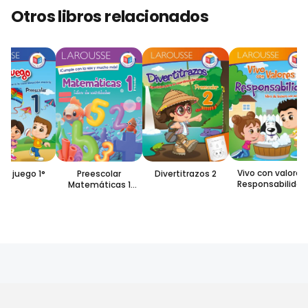
Otros libros relacionados
Vivo con valores.
Preescolar
Divertitrazos 2
 y juego 1°
Responsabilidad
Matemáticas 1
Libro de
actividades