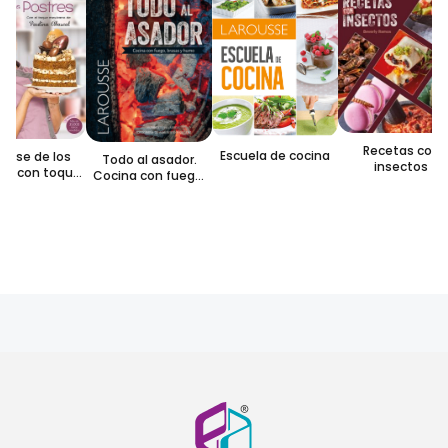
Recetas con
Escuela de cocina
usse de los
Todo al asador.
insectos
es con toque
Cocina con fuego,
exicano
brasas y humo